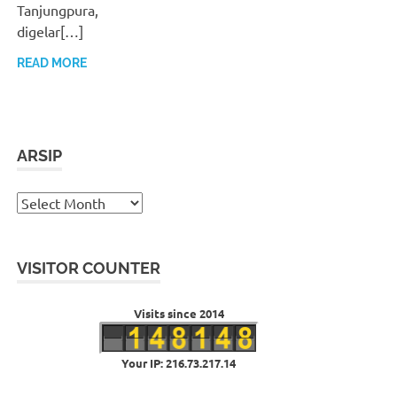
Tanjungpura,
digelar[…]
READ MORE
ARSIP
Arsip
VISITOR COUNTER
Visits since 2014
Your IP: 216.73.217.14