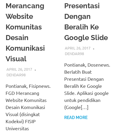
Merancang
Presentasi
Website
Dengan
Komunitas
Beralih Ke
Desain
Google Slide
Komunikasi
APRIL 26, 2017
DENDAR98
Visual
Pontianak, Dosenews.
APRIL 26, 2017
Berlatih Buat
DENDAR98
Presentasi Dengan
Pontianak, Fisipnews.
Beralih Ke Google
FGD Merancang
Slide. Aplikasi google
Website Komunitas
untuk pendidikan
Desain Komunikasi
(Google[…]
Visual (disingkat
READ MORE
Kodekvi) FISIP
Universitas