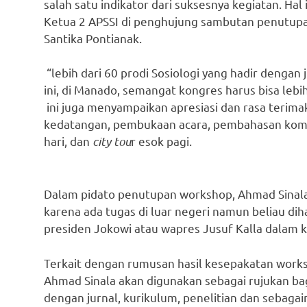
salah satu indikator dari suksesnya kegiatan. Ha
Ketua 2 APSSI di penghujung sambutan penutupa
Santika Pontianak.
“lebih dari 60 prodi Sosiologi yang hadir dengan 
ini, di Manado, semangat kongres harus bisa lebi
ini juga menyampaikan apresiasi dan rasa terimak
kedatangan, pembukaan acara, pembahasan komis
hari, dan
city tou
r esok pagi.
Dalam pidato penutupan workshop, Ahmad Sina
karena ada tugas di luar negeri namun beliau 
presiden Jokowi atau wapres Jusuf Kalla dalam 
Terkait dengan rumusan hasil kesepakatan works
Ahmad Sinala akan digunakan sebagai rujukan bagi
dengan jurnal, kurikulum, penelitian dan sebag