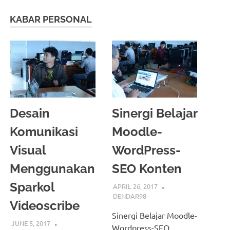
KABAR PERSONAL
Desain
Sinergi Belajar
Komunikasi
Moodle-
Visual
WordPress-
Menggunakan
SEO Konten
Sparkol
APRIL 26, 2017
DENDAR98
Videoscribe
Sinergi Belajar Moodle-
JUNE 5, 2017
Wordpress-SEO