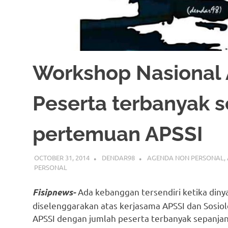
Workshop Nasional 
Peserta terbanyak s
pertemuan APSSI
OCTOBER 31, 2014
DENDAR98
AGENDA NON PERSONAL
,
PERSONAL
Ada kebanggan tersendiri ketika din
Fisipnews-
diselenggarakan atas kerjasama APSSI dan Sosiolo
APSSI dengan jumlah peserta terbanyak sepanjan