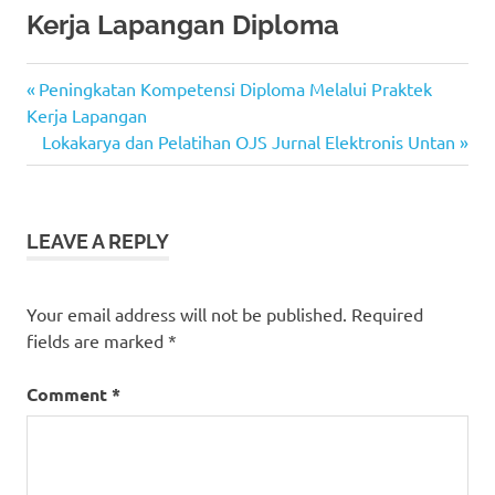
Kerja Lapangan Diploma
agenda
Previous
Post
Peningkatan Kompetensi Diploma Melalui Praktek
non
Post:
Kerja Lapangan
personal
navigation
Next
Lokakarya dan Pelatihan OJS Jurnal Elektronis Untan
Diploma
Post:
kabar
non
personal
LEAVE A REPLY
Your email address will not be published.
Required
fields are marked
*
Comment
*