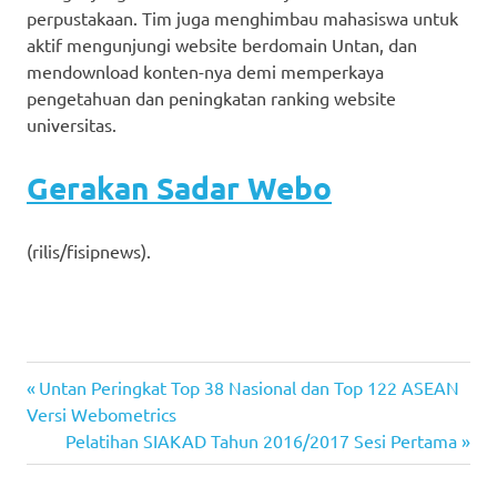
perpustakaan. Tim juga menghimbau mahasiswa untuk
aktif mengunjungi website berdomain Untan, dan
mendownload konten-nya demi memperkaya
pengetahuan dan peningkatan ranking website
universitas.
Gerakan Sadar Webo
(rilis/fisipnews).
pelatihan
Previous
Post
Untan Peringkat Top 38 Nasional dan Top 122 ASEAN
siakad
Post:
Versi Webometrics
navigation
Next
Pelatihan SIAKAD Tahun 2016/2017 Sesi Pertama
Post: